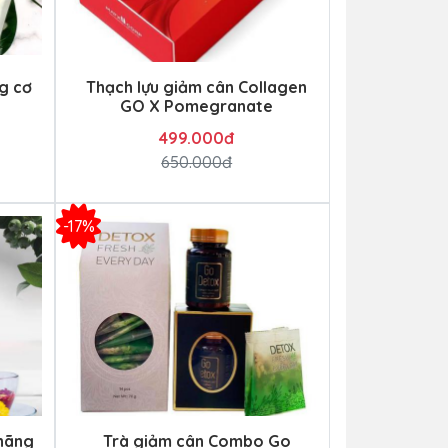
g cơ
Thạch lựu giảm cân Collagen
GO X Pomegranate
499.000đ
650.000đ
-17%
hãng
Trà giảm cân Combo Go