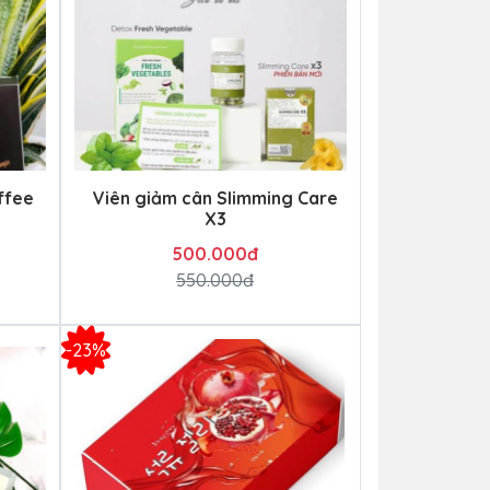
ffee
Viên giảm cân Slimming Care
X3
500.000đ
550.000đ
-23%