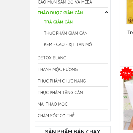
CAO MỤN SÂM ĐỎ VÀ MEEA
THẢO DƯỢC GIẢM CÂN
TRÀ GIẢM CÂN
Tr
THỰC PHẨM GIẢM CÂN
KEM - CAO - XỊT TAN MỠ
DETOX BLANC
THANH MỘC HƯƠNG
-15%
THỰC PHẨM CHỨC NĂNG
THỰC PHẨM TĂNG CÂN
MAI THẢO MỘC
CHĂM SÓC CƠ THỂ
SẢN PHẨM BÁN CHẠY