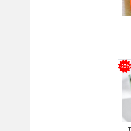
-23%
T