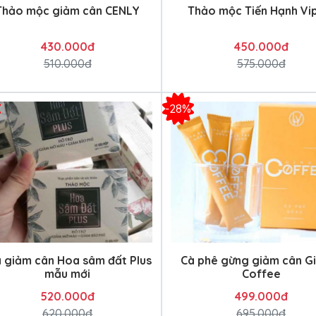
Thảo mộc giảm cân CENLY
Thảo mộc Tiến Hạnh Vi
430.000đ
450.000đ
510.000đ
575.000đ
-28%
à giảm cân Hoa sâm đất Plus
Cà phê gừng giảm cân G
mẫu mới
Coffee
520.000đ
499.000đ
620.000đ
695.000đ