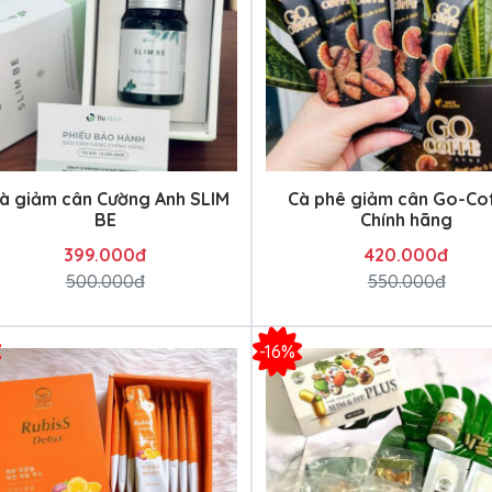
à giảm cân Cường Anh SLIM
Cà phê giảm cân Go-Co
BE
Chính hãng
399.000đ
420.000đ
500.000đ
550.000đ
-16%