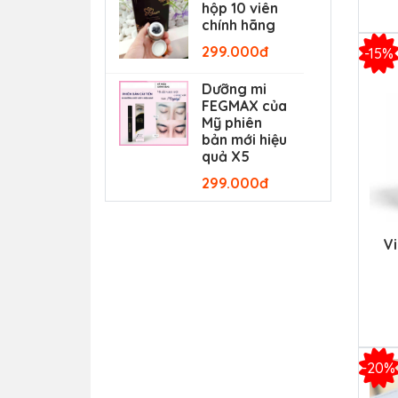
hộp 10 viên
chính hãng
299.000đ
-15%
Dưỡng mi
FEGMAX của
Mỹ phiên
bản mới hiệu
quả X5
299.000đ
V
-20%