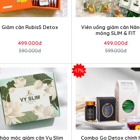
Giảm cân RubisS Detox
Viên uống giảm cân Nân
mông SLIM & FIT
499.000đ
499.000đ
590.000đ
599.000đ
-17%
hảo mộc giảm cân Vy Slim
Combo Go Detox chính 