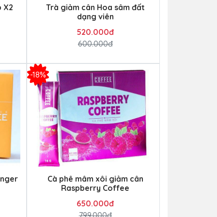
p X2
Trà giảm cân Hoa sâm đất
dạng viên
520.000đ
600.000đ
-18%
inger
Cà phê mâm xôi giảm cân
Raspberry Coffee
650.000đ
799.000đ