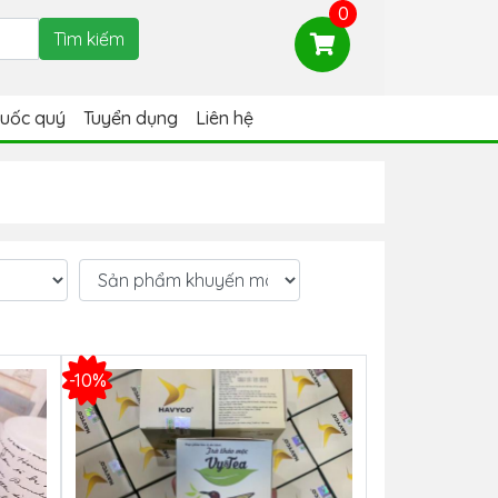
0
huốc quý
Tuyển dụng
Liên hệ
-10%