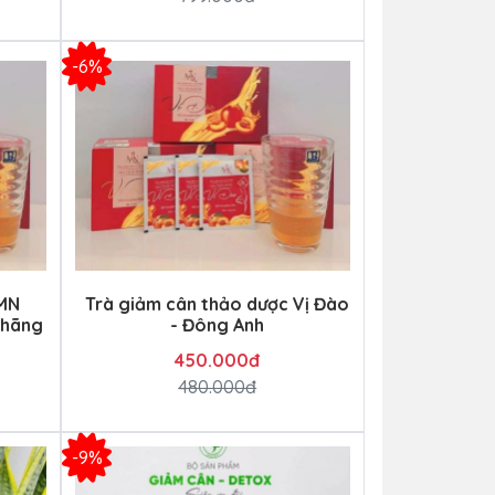
-6%
 MN
Trà giảm cân thảo dược Vị Đào
 hãng
- Đông Anh
450.000đ
480.000đ
-9%