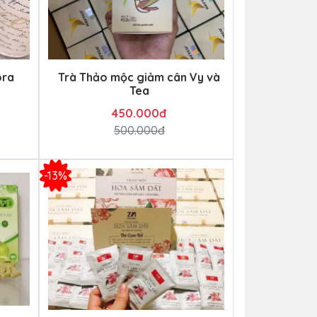
ora
Trà Thảo mộc giảm cân Vy và
Tea
450.000đ
500.000đ
-13%