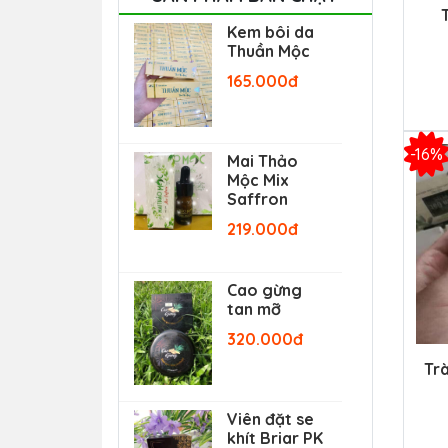
Kem bôi da
Thuần Mộc
165.000đ
-16%
Mai Thảo
Mộc Mix
Saffron
219.000đ
Cao gừng
tan mỡ
320.000đ
Tr
Viên đặt se
khít Briar PK