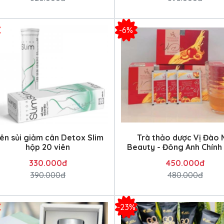
-6%
iên sủi giảm cân Detox Slim
Trà thảo dược Vị Đào
hộp 20 viên
Beauty - Đông Anh Chính
330.000đ
450.000đ
390.000đ
480.000đ
-23%