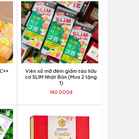
tC++
Viên xổ mỡ đêm giấm táo hữu
cơ SLIM Nhật Bản (Mua 2 tặng
1)
140.000đ