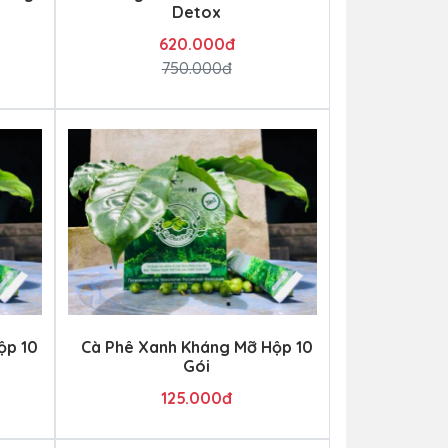
Detox
620.000đ
750.000đ
ộp 10
Cà Phê Xanh Kháng Mỡ Hộp 10
Gói
125.000đ