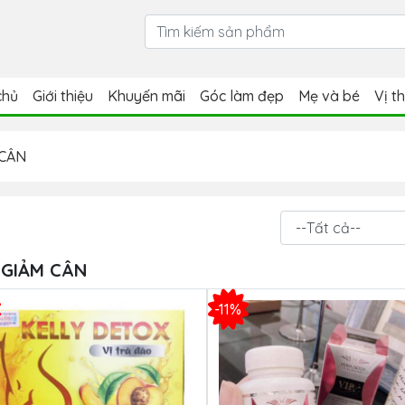
chủ
Giới thiệu
Khuyến mãi
Góc làm đẹp
Mẹ và bé
Vị t
 CÂN
 GIẢM CÂN
-11%