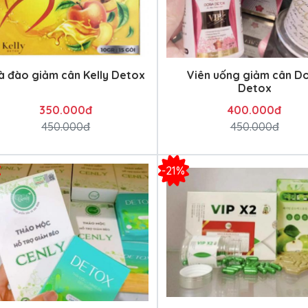
à đào giảm cân Kelly Detox
Viên uống giảm cân D
Detox
350.000đ
400.000đ
450.000đ
450.000đ
-21%